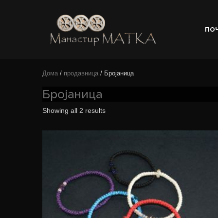
ПО
e-shop
Manastir
Дома
/
продавница
/ Бројаница
Matka
Бројаница
Showing all 2 results