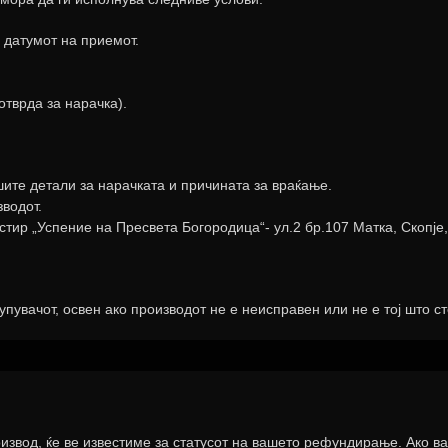
 датумот на приемот.
отврда за нарачка).
ите детали за нарачката и причината за враќање.
зводот.
тир „Успение на Пресвета Богородица“- ул.2 бр.107 Матка, Скопје
пувачот, освен ако производот не е неисправен или не е тој што ст
извод, ќе ве известиме за статусот на вашето рефундирање. Ако в