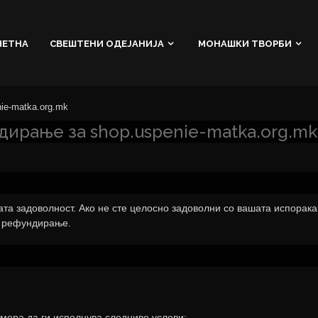
ЧЕТНА
СВЕШТЕНИ ОДЕЈАНИЈА
МОНАШКИ ТВОРБИ
ie-matka.org.mk
дирање за shop.uspenie-matka.org.mk
ата задоволност. Ако не сте целосно задоволни со вашата испорака
и рефундирање.
 мора да ги исполнува следниве услови: