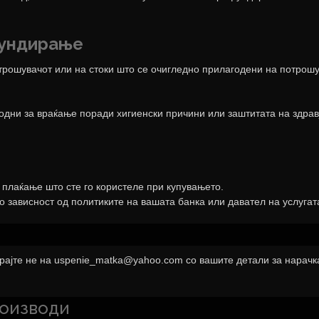
фундирање
трошувачот или на стоки што се очигледно прилагодени на потрошу
одни за враќање поради хигиенски причини или заштитата на здравј
плаќање што сте го користеле при купувањето.
зависност од политиките на вашата банка или давател на услугат
рајте не на
uspenie_matka@yahoo.com
со вашите детали за нарачк
роизводи