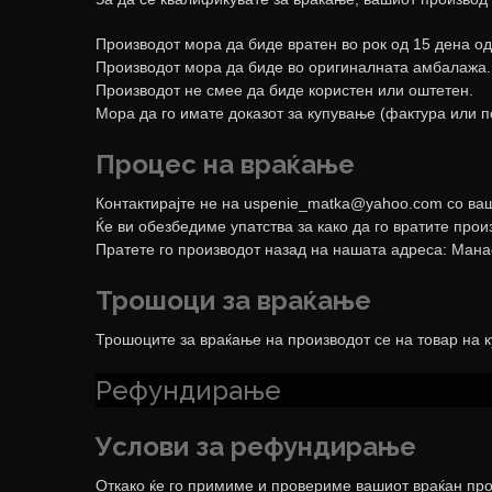
Производот мора да биде вратен во рок од 15 дена од
Производот мора да биде во оригиналната амбалажа.
Производот не смее да биде користен или оштетен.
Мора да го имате доказот за купување (фактура или п
Процес на враќање
Контактирајте не на
uspenie_matka@yahoo.com
со ваш
Ќе ви обезбедиме упатства за како да го вратите прои
Пратете го производот назад на нашата адреса: Манас
Трошоци за враќање
Трошоците за враќање на производот се на товар на ку
Рефундирање
Услови за рефундирање
Откако ќе го примиме и провериме вашиот враќан про