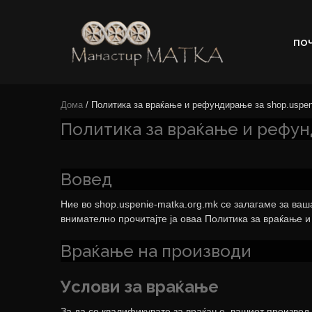
ПО
e-shop
Manastir
Дома
/ Политика за враќање и рефундирање за shop.uspen
Matka
Политика за враќање и рефун
Вовед
Ние во shop.uspenie-matka.org.mk се залагаме за ваш
внимателно прочитајте ја оваа Политика за враќање 
Враќање на производи
Услови за враќање
За да се квалификувате за враќање, вашиот производ