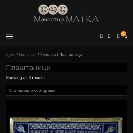
e-shop
Manastir
0
Matka
Дома
/
Одејанија
/
Храмови
/ Плаштаници
Плаштаници
Showing all 3 results