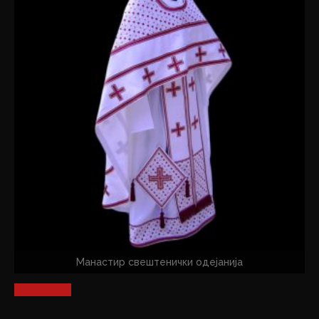
Манастир свештенички одејанија