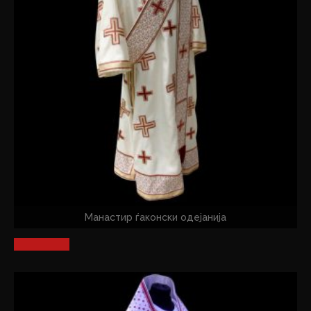
Манастир ѓаконски одејанија