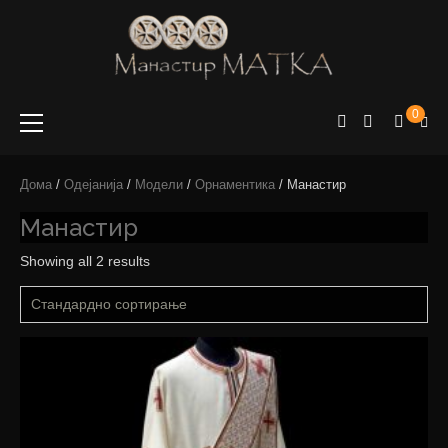
e-shop
Manastir
0
Matka
Дома
/
Одејанија
/
Модели
/
Орнаментика
/ Манастир
Манастир
Showing all 2 results