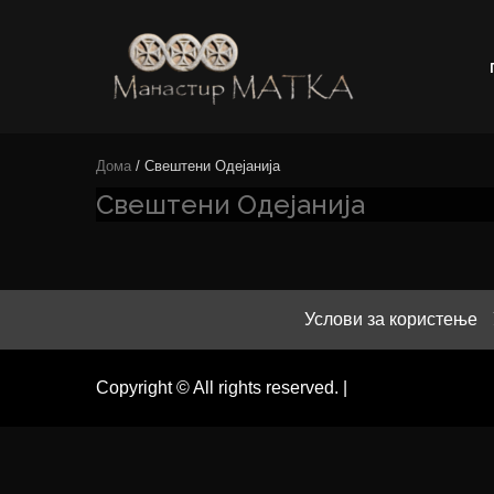
e-shop
Manastir
Дома
/ Свештени Одејанија
Matka
Свештени Одејанија
Услови за користење
Copyright © All rights reserved.
|