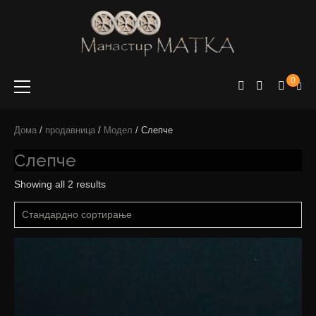
e-shop
Manastir
0
Matka
Дома
/
продавница
/
Модел
/ Слепче
Слепче
Showing all 2 results