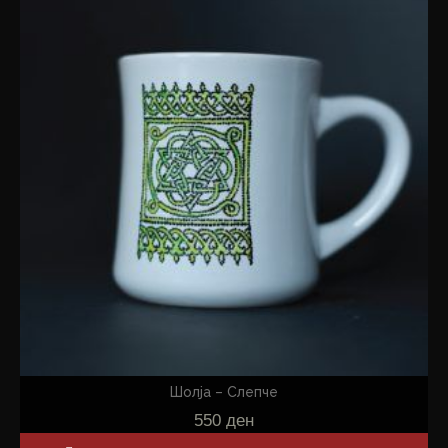
Шолја – Слепче
550
ден