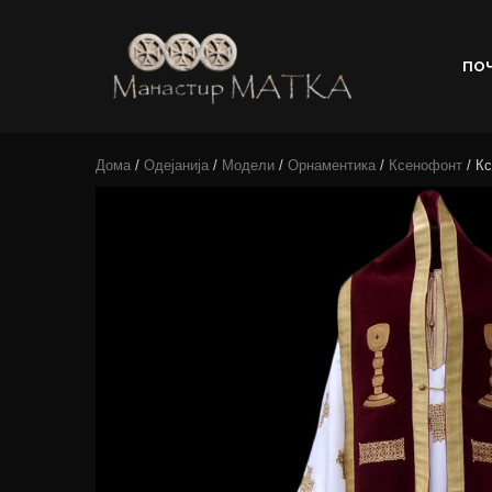
ПО
e-shop
Manastir
Дома
/
Одејанија
/
Модели
/
Орнаментика
/
Ксенофонт
/ Кс
Matka