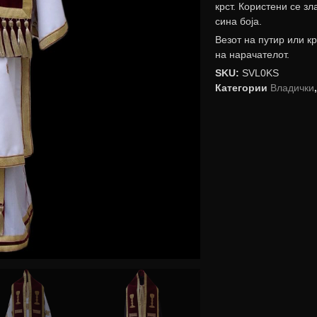
крст. Користени се з
сина боја.
Везот на путир или к
на нарачателот.
SKU:
SVL0KS
Категории
Владички