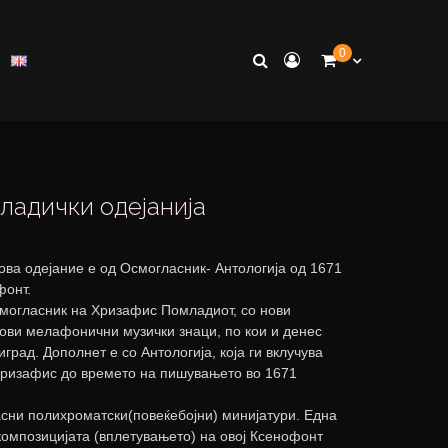
0
ладички одејанија
 ова одејание е од Осмогласник- Антологија од 1671
фонт.
смогласник на Хризафис Помладиот, со нови
ови мелафонични музички знаци, по кои и денес
град. Дополнет е со Антологија, која ги вклучува
Хризафис до времето на пишувањето во 1671
сни полихроматски(повеќебојни) минијатури. Една
 композицијата (вплетувањето) на овој Ксенофонт