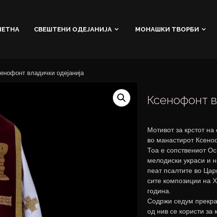
ЧЕТНА
СВЕШТЕНИ ОДЕЈАНИЈА
МОНАШКИ ТВОРБИ
енофонт владички одејанија
Ксенофонт в
Мотивот за крстот на
во манастирот Ксено
Тоа е сопствениот О
мелодиски украси и н
пеат псалтите во Цари
сите композиции на 
година.
Содржи седум прекра
од нив се користи за