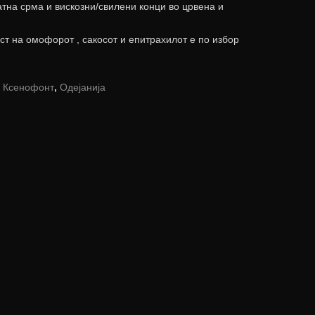
латна срма и вискозни/свилени конци во црвена и
рст на омофорот , сакосот и епитрахилот е по избор
,
Ксенофонт
,
Одејанија