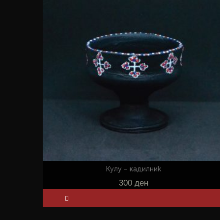
Кулу – кадилниk
300
ден