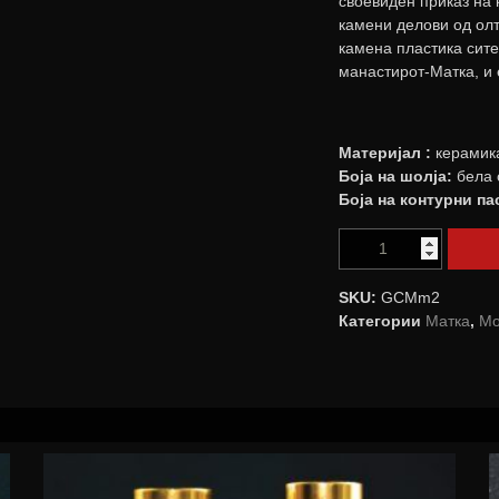
своевиден приказ на 
камени делови од олт
камена пластика сите
манастирот-Матка, и 
Материјал :
керамика
Боја на шолја:
бела 
Боја на контурни па
SKU:
GCMm2
Категории
Матка
,
Мо