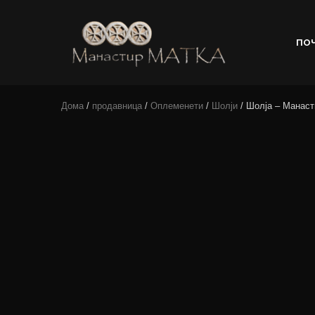
ПО
e-shop
Manastir
Дома
/
продавница
/
Оплеменети
/
Шолји
/ Шолја – Манаст
Matka