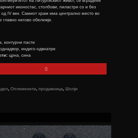
континуитетот на Литургискиот живот, се вградени
арниот иконостас, столбови, пиластри со и без
 од IV век. Самиот храм има централно место во
е главно негово обележје.
, контурни пасти
однадвор, индиго-одвнатре
сти:
црна, сина
дел
,
Оплеменети
,
продавница
,
Шолји