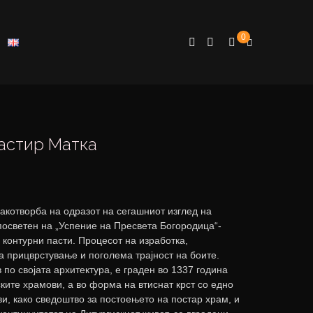
0
астир Матка
акотворба на одразот на сегашниот изглед на
посветен на „Успение на Пресвета Богородица“-
 контурни пасти. Процесот на изработка,
 прицврстување и поголема трајност на боите.
 по својата архитектура, е граден во 1337 година
ските храмови, а во форма на втиснат крст со едно
ви, како сведоштво за постоењето на постар храм, и