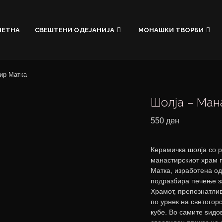
ЧЕТНА
СВЕШТЕНИ ОДЕЈАНИЈА
МОНАШКИ ТВОРБИ
ир Матка
Шолја – Ман
550
ден
Керамичка шолја со р
манастирскиот храм 
Матка, изработена од
подразбира печење за
Храмот, препознатлив
по урнек на светогор
кубе. Во самите ѕидо