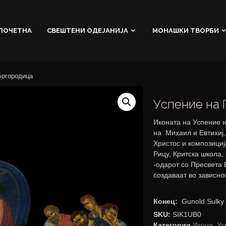
ПОЧЕТНА
СВЕШТЕНИ ОДЕЈАНИЈА
МОНАШКИ ТВОРБИ
Богородица
Успение на 
Иконата на Успение 
на Михаил и Евтихиј
Христос и композициј
Рицу, Критска школа, 
-одарот со Пресвета 
создаваат во зависнос
Конец:
Gunold Sulk
SKU:
SIK1UB0
Категории
Икони
,
Ус