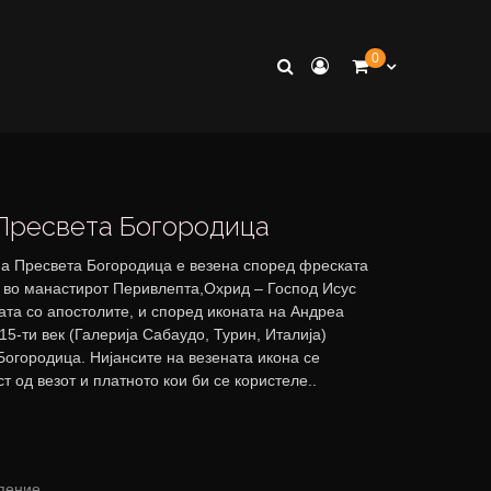
0
Пресвета Богородица
на Пресвета Богородица е везена според фреската
, во манастирот Перивлепта,Охрид – Господ Исус
ата со апостолите, и според иконата на Андреа
15-ти век (Галерија Сабаудо, Турин, Италија)
Богородица. Нијансите на везената икона се
т од везот и платното кои би се користеле..
y
пение