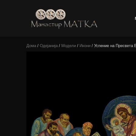
e-shop
Manastir
Дома
/
Одејанија
/
Модели
/
Икони
/ Успение на Пресвета 
Matka