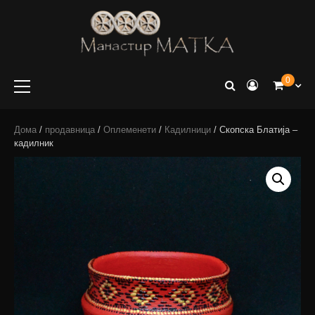
e-shop
Manastir
0
Matka
Дома
/
продавница
/
Оплеменети
/
Кадилници
/ Скопска Блатија –
кадилник