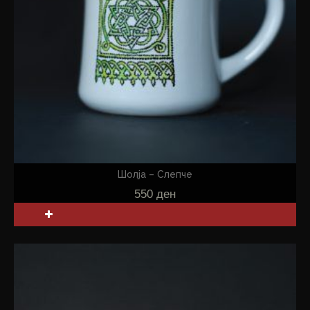
Шолја – Слепче
550
ден