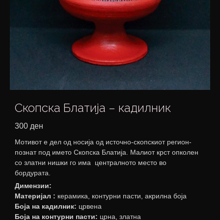
Скопска Блатија – кадилник
300
ден
Мотивот е дел од носија од источно-скопскиот регион-
познат под името Скопска Блатија. Малиот крст опколен
со златни нишки го има централното место во
бордурата.
Димензии:
Материјал :
керамика, контурни пасти, акрилна боја
Боја на кадилник:
црвена
Боја на контурни пасти:
црна, златна