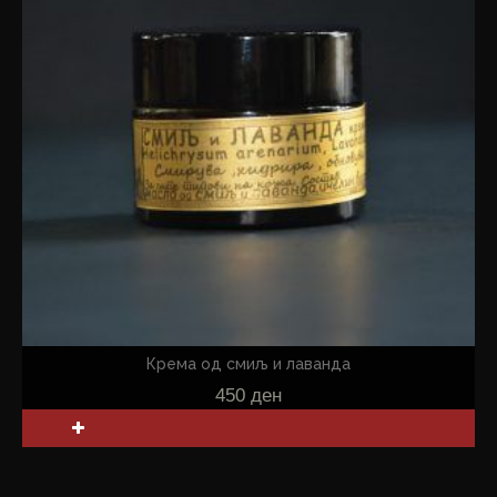
Крема од смиљ и лаванда
450
ден