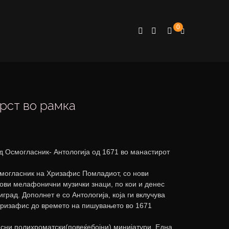
0
рст во рамка
од Осмогласник- Антологија од 1671 во манастирот
смогласник на Хризафис Помладиот, со нови
ови мелафонични музички знаци, по кои и денес
град. Дополнет е со Антологија, која ги вклучува
Хризафис до времето на пишувањето во 1671
сни полихроматски(повеќебојни) минијатури. Една