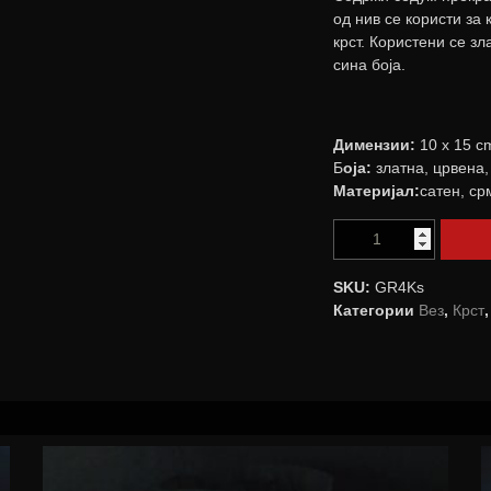
од нив се користи за
крст. Користени се з
сина боја.
Димензии:
10 х 15 c
Б
оја:
златна, црвена,
Материјал:
сатен, ср
SKU:
GR4Ks
Категории
Вез
,
Крст