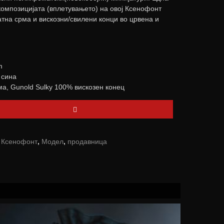
 композицијата (вплетувањето) на овој Ксенофонт
латна срма и вискозни/свилени конци во црвена и
m
 сина
ма, Gunold Sulky 100% вискозен конец
,
Ксенофонт
,
Модел
,
продавница