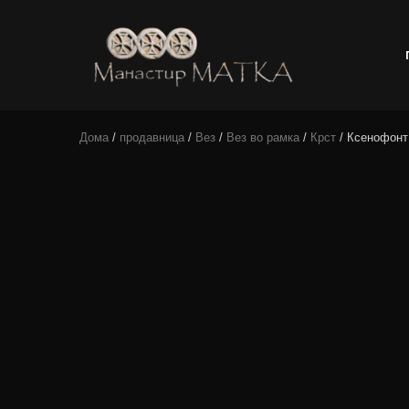
e-shop
Manastir
Дома
/
продавница
/
Вез
/
Вез во рамка
/
Крст
/ Ксенофонт
Matka