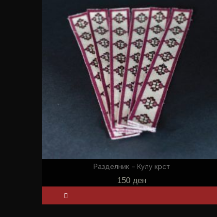
Разделник – Кулу крст
150
ден