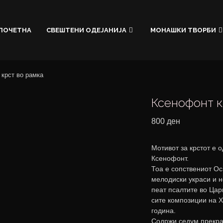
ПОЧЕТНА
СВЕШТЕНИ ОДЕЈАНИЈА
МОНАШКИ ТВОРБИ
 крст во рамка
Ксенофонт к
800
ден
Мотивот за крстот е 
Ксенофонт.
Тоа е сопствениот О
мелодиски украси и н
пеат псалтите во Цари
сите композиции на 
година.
Содржи седум прекра